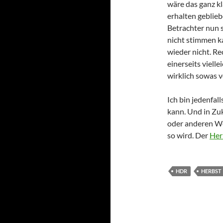
wäre das ganz kl
erhalten geblieb
Betrachter nun s
nicht stimmen k
wieder nicht. R
einerseits vielle
wirklich sowas v
Ich bin jedenfal
kann. Und in Zuk
oder anderen We
so wird. Der
Her
HDR
HERBST