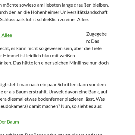
an möchte sowieso am liebsten lange draußen bleiben.
rch den an die Hohenheimer Universitätslandschaft
chlosspark führt schließlich zu einer Allee.
Zugegebe
n: Das
 echt, es kann nicht so gewesen sein, aber die Tiefe
er Himmel ist leidlich blau mit weißen
ken. Das hätte ich einer solchen Minilinse nun doch
tigt steht man nach ein paar Schritten dann vor dem
ie er als Baum erstrahlt. Unweit davon eine Bank, auf
era diesmal etwas bodenferner plazieren lässt. Was
Pseudokamera) damit machen? Nun, so sieht es aus:
 so schlecht. Der Rasen scheint von einem anderen