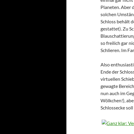
Planeten. Aber d
solchen Umständ
Schloss behält d
gestattet). Zu S
Blauschattierung
so freilich gar
Schlieren. Im Fa
Also enthusiasti
Ende der Schloss
virtuellen Schie
gewagte Bereich
nun auch im Gege
Wölkchen!), abe
Schlossecke soll