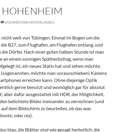
N HOHENHEIM
KOMMENTAR HINTERLASSEN
 nicht weit von Tübingen. Einmal im Bogen um die
uf die B27, zum Flughafen, am Flughafen entlang, und
 die Dörfer. Nach einer guten halben Stunde ist man
ahe an einem sonnigen Spätherbsttag, wenn man
fgelegt ist, ein neues Stativ hat und sehen möchte,
r (sogenannten, möchte man vorausschieben) Kamera
martphones erreichen kann. Ohne diejenige Optik
gentlich gerne benutzt und womöglich gar für absolut
; aber dafür ausgestattet mit HDR, der Möglichkeit,
eden belichtete Bilder ineinander zu verrechnen (und
 auf dem Bildschirm zu beurteilen, ob das was
nnte; oder nix).
so blau, die Blätter sind wie gesagt herbstlich, die