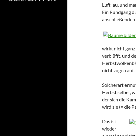
Luft lau, und m
Ein Rundgang du
anschließenden S
wirkt nicht ganz
verblüfft, und d
Herbstwolkenbän
nicht zugetraut.
Solcherart ermu
Herbst selber, w
der sich die Kam
wird sie (= die 
Das ist
wieder
einmal gar nicht