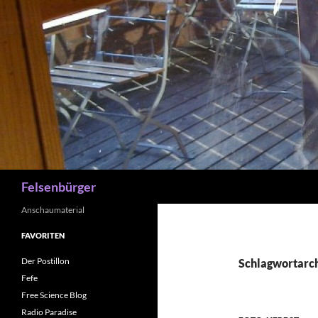
Zum
Inhalt
springen
Suchen
Felsenbürger
Anschaumaterial
FAVORITEN
Der Postillon
Schlagwortarch
Fefe
Free Science Blog
Radio Paradise