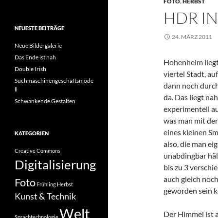
FOTO
,
HERBST
HDR I
NEUESTE BEITRÄGE
24. MÄRZ 2011
Neue Bildergalerie
Das Ende ist nah
Hohenheim liegt
Double Irish
viertel Stadt, a
Suchmaschinengeschäftsmode
dann noch durch
ll
da. Das liegt n
Schwankende Gestalten
experimentell au
was man mit de
eines kleinen S
KATEGORIEN
also, die man ei
Creative Commons
unabdingbar hält
Digitalisierung
bis zu 3 verschi
auch gleich noch
Foto
Frühling
Herbst
geworden sein kö
Kunst & Technik
Welt
Der Himmel ist al
Sprachtechnologie